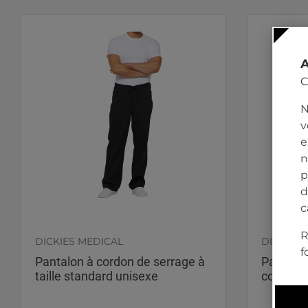
C
N
v
e
n
p
d
c
R
DICKIES MEDICAL
DICKIES 
f
Pantalon à cordon de serrage à
Pantalon
taille standard unisexe
cordon 