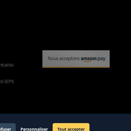
tialité
é (EPI)
efuser
Personnaliser
Tout accepter