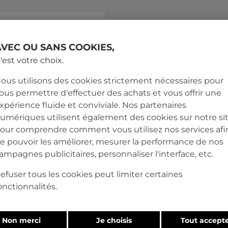
AVEC OU SANS COOKIES,
'est votre choix.
ous utilisons des cookies strictement nécessaires pour
ous permettre d'effectuer des achats et vous offrir une
xpérience fluide et conviviale. Nos partenaires
umériques utilisent également des cookies sur notre si
our comprendre comment vous utilisez nos services afi
e pouvoir les améliorer, mesurer la performance de nos
ampagnes publicitaires, personnaliser l'interface, etc.
efuser tous les cookies peut limiter certaines
MEDICAL
onctionnalités.
 à taille mi-haute avec
de serrage pour femme
Non merci
Je choisis
Tout accept