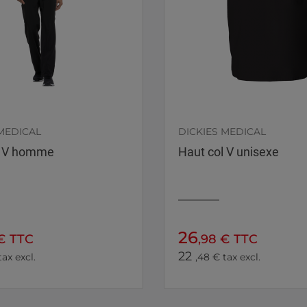
MEDICAL
DICKIES MEDICAL
l V homme
Haut col V unisexe
26
 € TTC
,98 € TTC
22
tax excl.
,48 € tax excl.