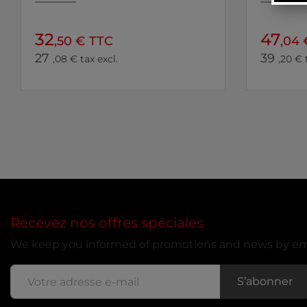
32
47
,50 € TTC
,04 
27
39
,08 € tax excl.
,20 € 
Recevez nos offres spéciales
We keep you informed of promotions and news by ema
S’abonner