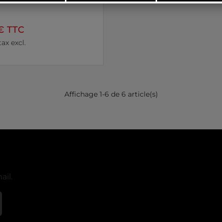
€ TTC
tax excl.
Affichage 1-6 de 6 article(s)
il.