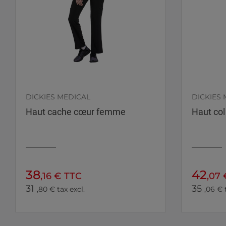
DICKIES MEDICAL
DICKIES 
Haut cache cœur femme
Haut co
38
42
,16 € TTC
,07
31
35
,80 € tax excl.
,06 € 