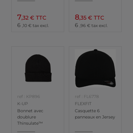
7
8
,32 € TTC
,35 € TTC
6
6
,10 € tax excl.
,96 € tax excl.
ref : KP896
ref : FL6778
K-UP
FLEXFIT
Bonnet avec
Casquette 6
doublure
panneaux en Jersey
Thinsulate™