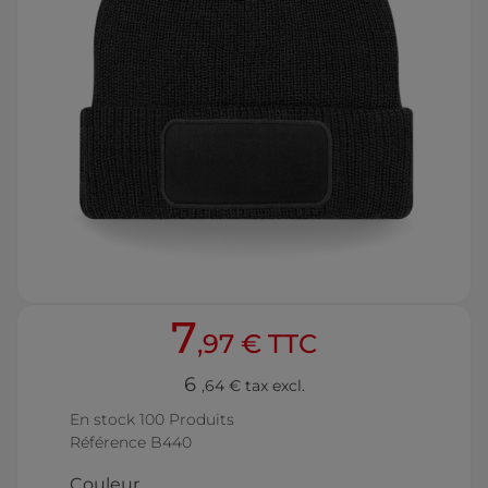
7
,97 € TTC
6
,64 € tax excl.
En stock
100 Produits
Référence
B440
Couleur