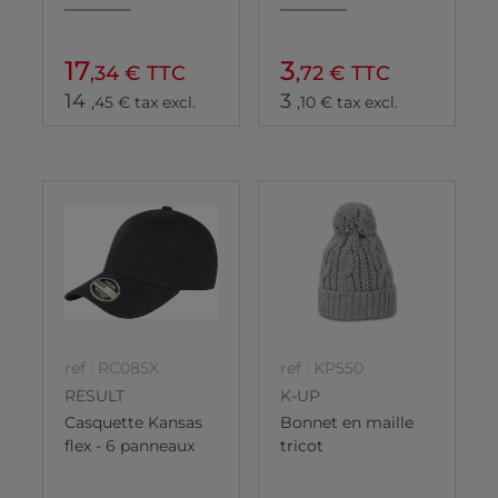
17
3
,34 € TTC
,72 € TTC
14
3
,45 € tax excl.
,10 € tax excl.
ref : RC085X
ref : KP550
RESULT
K-UP
Casquette Kansas
Bonnet en maille
flex - 6 panneaux
tricot