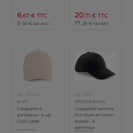
6
20
,67 € TTC
,71 € TTC
5
17
,56 € tax excl.
,26 € tax excl.
ref : KP352
ref : B65
K-UP
BEECHFIELD®
Casquette 6
Casquette homme
panneaux - K-up
Pro-Style en coton
Gold Label
brossé - 6
panneaux