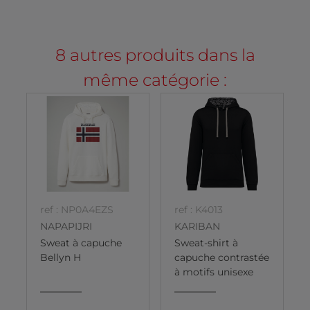
8 autres produits dans la
même catégorie :
ref : NP0A4EZS
ref : K4013
NAPAPIJRI
KARIBAN
Sweat à capuche
Sweat-shirt à
Bellyn H
capuche contrastée
à motifs unisexe