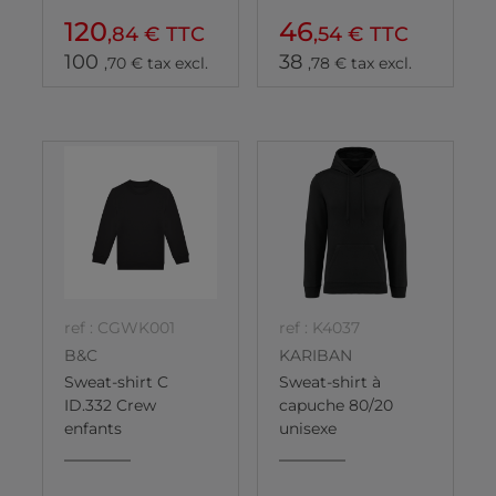
120
46
,84 € TTC
,54 € TTC
100
38
,70 € tax excl.
,78 € tax excl.
ref : CGWK001
ref : K4037
B&C
KARIBAN
Sweat-shirt C
Sweat-shirt à
ID.332 Crew
capuche 80/20
enfants
unisexe