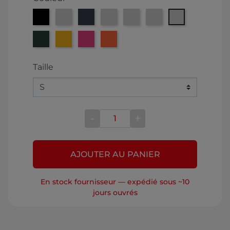
Noir
Marron
Bleu
Rouge
Blanc
BEIGE
Gris
Vert
Jaune
Rose
Orange
Taille
-
+
AJOUTER AU PANIER
En stock fournisseur — expédié sous ~10
jours ouvrés