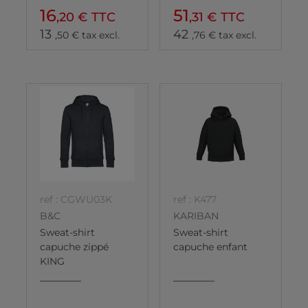
16
51
,20 € TTC
,31 € TTC
13
42
,50 € tax excl.
,76 € tax excl.
ref : CGWU03K
ref : K477
B&C
KARIBAN
Sweat-shirt
Sweat-shirt
capuche zippé
capuche enfant
KING