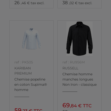
26
38
,46 € tax excl.
,02 € tax excl.
ref : PK505
ref : RU956M
KARIBAN
RUSSELL
PREMIUM
Chemise homme
Chemise popeline
manches longues
en coton Supima®
Non Iron - classique
homme
69
,84 € TTC
59