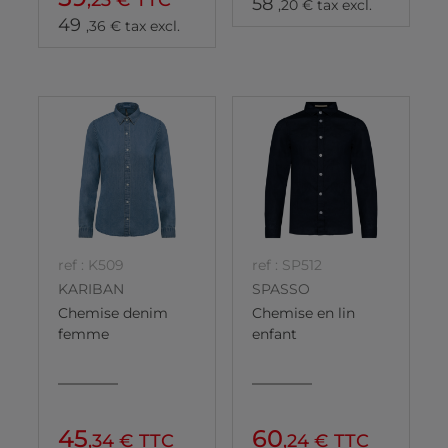
,23 € TTC
58
,20 € tax excl.
49
,36 € tax excl.
ref : K509
ref : SP512
KARIBAN
SPASSO
Chemise denim
Chemise en lin
femme
enfant
45
60
,34 € TTC
,24 € TTC