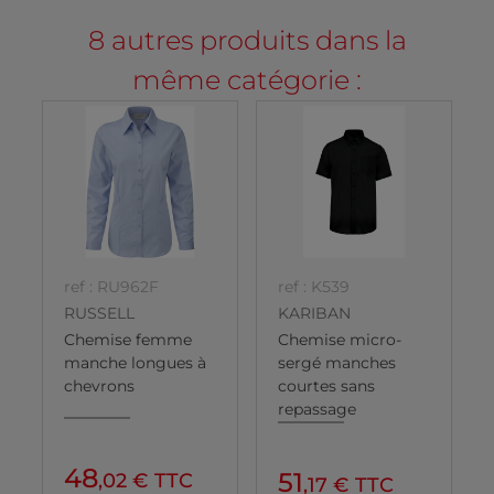
8 autres produits dans la
même catégorie :
ref : RU962F
ref : K539
RUSSELL
KARIBAN
Chemise femme
Chemise micro-
manche longues à
sergé manches
chevrons
courtes sans
repassage
48
51
,02 € TTC
,17 € TTC