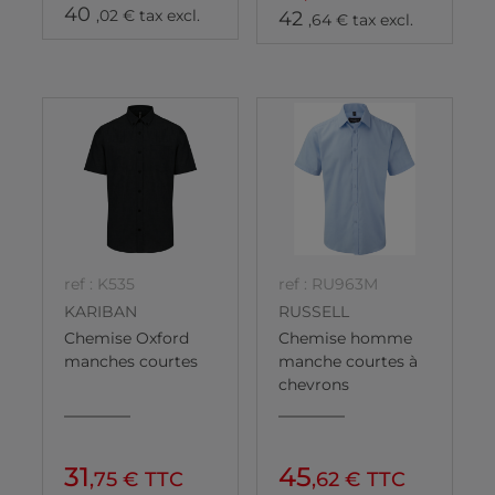
40
,02 € tax excl.
42
,64 € tax excl.
ref : K535
ref : RU963M
KARIBAN
RUSSELL
Chemise Oxford
Chemise homme
manches courtes
manche courtes à
chevrons
31
45
,75 € TTC
,62 € TTC