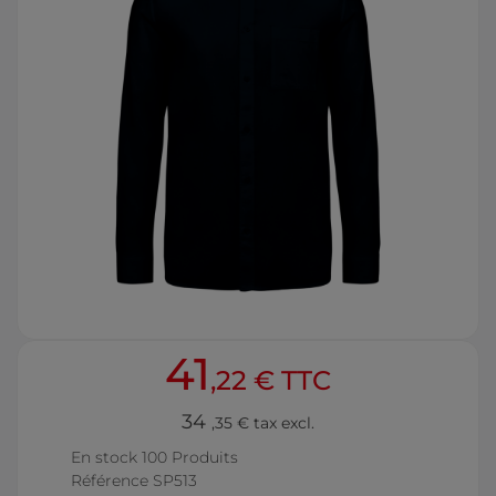
41
,22 € TTC
34
,35 € tax excl.
En stock
100 Produits
Référence
SP513