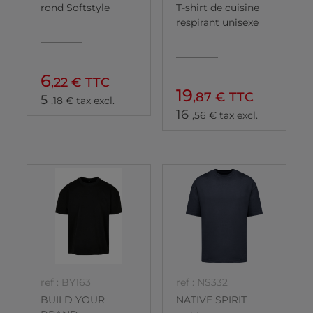
rond Softstyle
T-shirt de cuisine
respirant unisexe
6
,22 € TTC
19
,87 € TTC
5
,18 € tax excl.
16
,56 € tax excl.
ref : BY163
ref : NS332
BUILD YOUR
NATIVE SPIRIT