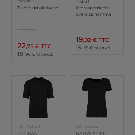
BRAND
T-shirt
T-shirt urbain lourd
écoresponsable
oversize homme
19
,02 € TTC
22
,75 € TTC
15
,85 € tax excl.
18
,96 € tax excl.
ref : K3008
ref : NS322
KARIBAN
NATIVE SPIRIT