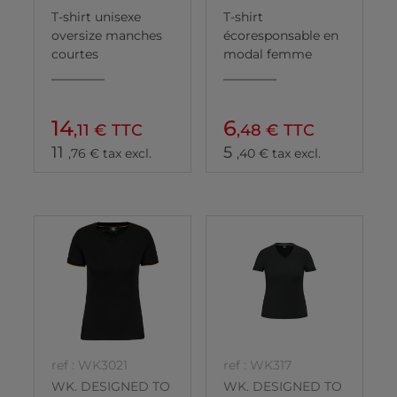
T-shirt unisexe
T-shirt
oversize manches
écoresponsable en
courtes
modal femme
14
6
,11 € TTC
,48 € TTC
11
5
,76 € tax excl.
,40 € tax excl.
ref : WK3021
ref : WK317
WK. DESIGNED TO
WK. DESIGNED TO