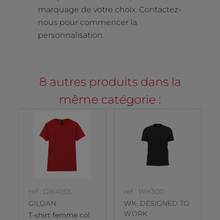
marquage de votre choix. Contactez-
nous pour commencer la
personnalisation.
8 autres produits dans la
même catégorie :
ref : GI6400L
ref : WK300
GILDAN
WK. DESIGNED TO
WORK
T-shirt femme col