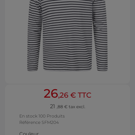
26
,26 € TTC
21
,88 € tax excl.
En stock
100 Produits
Référence
SFM204
Couleur