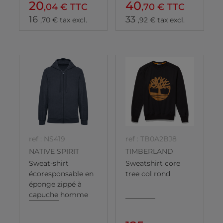
20
40
,04 € TTC
,70 € TTC
16
33
,70 € tax excl.
,92 € tax excl.
ref : NS419
ref : TB0A2BJ8
NATIVE SPIRIT
TIMBERLAND
Sweat-shirt
Sweatshirt core
écoresponsable en
tree col rond
éponge zippé à
capuche homme