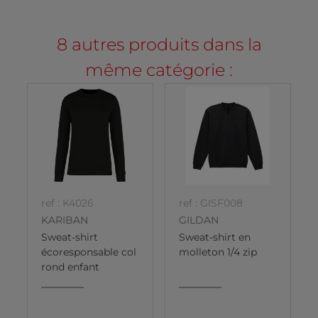
8 autres produits dans la
même catégorie :
ref : K4026
ref : GISF008
KARIBAN
GILDAN
Sweat-shirt
Sweat-shirt en
écoresponsable col
molleton 1/4 zip
rond enfant