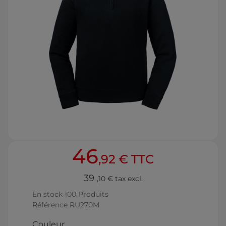
46
,92 € TTC
39
,10 € tax excl.
En stock
100 Produits
Référence
RU270M
Couleur