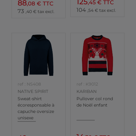
125
88
,45 € TTC
,08 € TTC
104
,54 € tax excl.
73
,40 € tax excl.
ref : NS408
ref : K9012
NATIVE SPIRIT
KARIBAN
Sweat-shirt
Pullover col rond
écoresponsable à
de Noël enfant
capuche oversize
unisexe