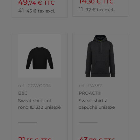
14
49
,30 € TTC
,74 € TTC
11
,92 € tax excl.
41
,45 € tax excl.
ref : CGWG004
ref : PA382
B&C
PROACT®
Sweat-shirt col
Sweat-shirt à
rond ID.332 unisexe
capuche unisexe
21
43