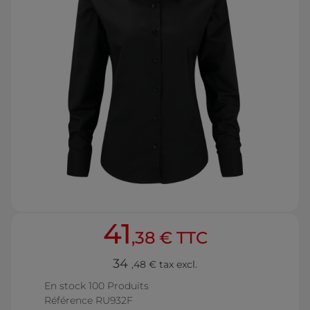
41
,38 € TTC
34
,48 € tax excl.
En stock
100 Produits
Référence
RU932F