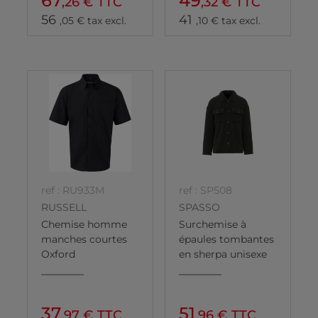
67
49
,26 € TTC
,32 € TTC
56
41
,05 € tax excl.
,10 € tax excl.
ref : RU933M
ref : SP508
RUSSELL
SPASSO
Chemise homme
Surchemise à
manches courtes
épaules tombantes
Oxford
en sherpa unisexe
37
51
,97 € TTC
,96 € TTC