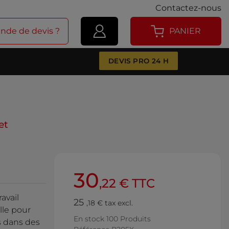
Contactez-nous
de de devis ?
PANIER
DEVIS PRO 24 H
et
30
,22 € TTC
avail
25
,18 € tax excl.
lle pour
En stock
100 Produits
 dans des