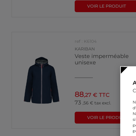
VOIR LE PRODUIT
ref : K6104
KARIBAN
Veste imperméable
unisexe
C
88
,27 € TTC
73
N
,56 € tax excl.
d
N
VOIR LE PRODUIT
s
p
p