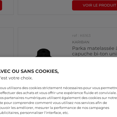
VOIR LE PRODUIT
ref : K6163
KARIBAN
Parka matelassée 
capuche bi-ton un
AVEC OU SANS COOKIES,
'est votre choix.
99
,72 € TTC
83
ous utilisons des cookies strictement nécessaires pour vous permettr
,10 € tax excl.
'effectuer des achats et vous offrir une expérience fluide et conviviale.
os partenaires numériques utilisent également des cookies sur notre
VOIR LE PRODUIT
ite pour comprendre comment vous utilisez nos services afin de
ouvoir les améliorer, mesurer la performance de nos campagnes
ublicitaires, personnaliser l'interface, etc.