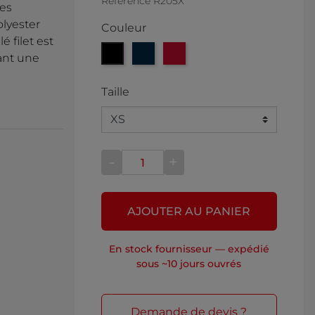
Référence
R205X
es
lyester
Couleur
 filet est
Noir
Bleu
Rouge
ant une
Taille
-
+
AJOUTER AU PANIER
En stock fournisseur — expédié
sous ~10 jours ouvrés
Demande de devis ?