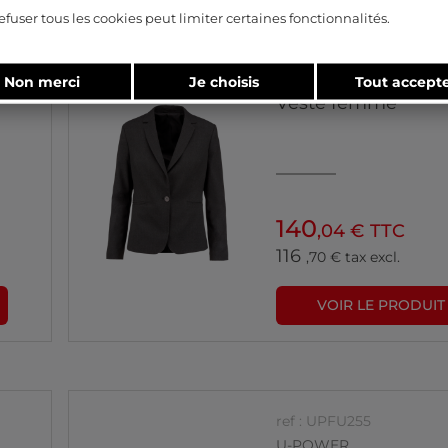
efuser tous les cookies peut limiter certaines fonctionnalités.
ref : K6131
KARIBAN
Non merci
Je choisis
Tout accept
Veste femme
140
,04 € TTC
116
,70 € tax excl.
VOIR LE PRODUIT
ref : UPFU255
U-POWER