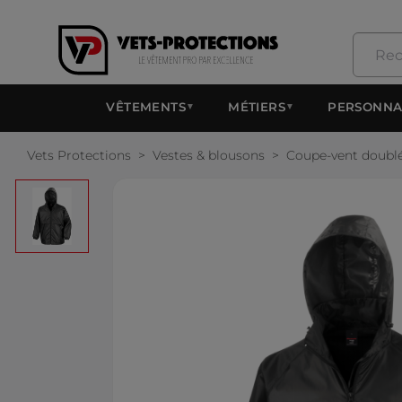
VÊTEMENTS
MÉTIERS
PERSONNA
▼
▼
Vets Protections
Vestes & blousons
Coupe-vent doublé 