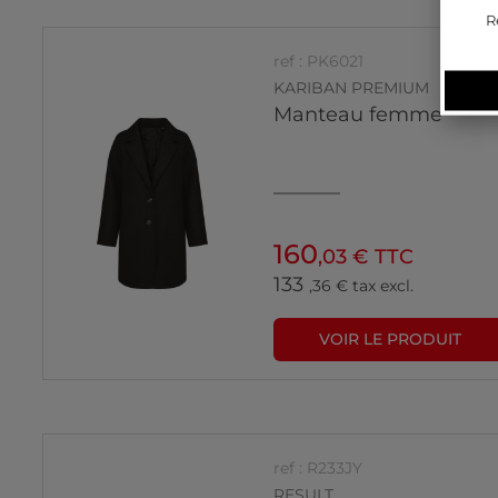
R
ref : PK6021
KARIBAN PREMIUM
Manteau femme
160
,03 € TTC
133
,36 € tax excl.
VOIR LE PRODUIT
ref : R233JY
RESULT